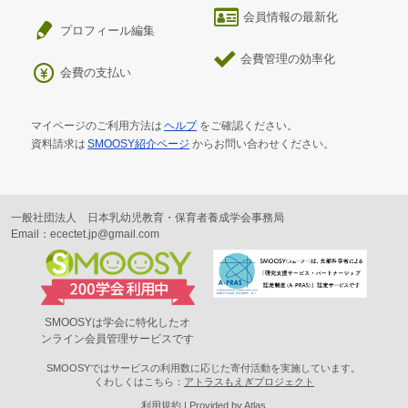
会員情報の最新化
プロフィール編集
会費管理の効率化
会費の支払い
マイページのご利用方法は
ヘルプ
をご確認ください。
資料請求は
SMOOSY紹介ページ
からお問い合わせください。
一般社団法人 日本乳幼児教育・保育者養成学会事務局
Email：ecectet.jp@gmail.com
SMOOSYは学会に特化したオ
ンライン会員管理サービスです
SMOOSYではサービスの利用数に応じた寄付活動を実施しています。
くわしくはこちら：
アトラスもえぎプロジェクト
利用規約
Provided by Atlas